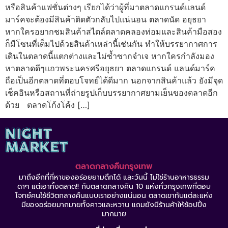
หรือสินค้าแฟชั่นต่างๆ เรียกได้ว่าผู้ที่มาตลาดแกรนด์แลนด์
มาร์คจะต้องมีสินค้าติดตัวกลับไปแน่นอน ตลาดนัด อยุธยา
หากใครอยากชมสินค้าสไตล์ตลาดคลองท่อมและสินค้ามือสอง
ก็มีโซนที่เต็มไปด้วยสินค้าเหล่านี้เช่นกัน ทำให้บรรยากาศการ
เดินในตลาดนี้แตกต่างและไม่ซ้ำซากจำเจ หากใครกำลังมอง
หาตลาดดีๆแถวพระนครศรีอยุธยา ตลาดแกรนด์ แลนด์มาร์ค
ถือเป็นอีกตลาดที่ตอบโจทย์ได้ดีมาก นอกจากสินค้าแล้ว ยังมีจุด
เช็คอินหรือสถานที่ถ่ายรูปเก็บบรรยากาศยามเย็นของตลาดอีก
ด้วย ตลาดโก้งโค้ง […]
ตลาดกลางคืนกรุงเทพ
มาถึงอีกที่ที่หาของอร่อยยามดึกได้ และวันนี้ ไม่ใช่ร้านอาหารธรรม
ดาๆ แต่เอาทั้งตลาด!! กับตลาดกลางคืน 10 แห่งทั่วกรุงเทพที่ตอบ
โจทย์คนใช้ชีวิตกลางคืนแบบเราอย่างแน่นอน ตลาดเขาทับแต่ละแห่ง
มีของอร่อยมากมายทั้งคาวและหวาน แถมยังมีร้านค้าให้ช้อปปิ้ง
มากมาย