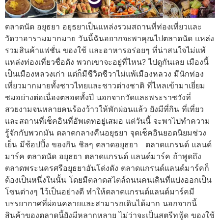
ตลาดนัด อยุธยา อยุธยาเป็นแหล่งรวมสถานที่ท่องเที่ยวและ
วัดวาอารามมากมาย วันนี้ฉันอยากจะพาคุณไปตลาดนัด แหล่ง
รวมสินค้าแฟชั่น ของใช้ และอาหารอร่อยๆ ที่น่าสนใจไม่แพ้
แหล่งท่องเที่ยวชื่อดัง พวกเขาจะอยู่ที่ไหน? ไปดูกันเลย เมืองนี้
เป็นเมืองหลวงเก่า แต่ก็มีชีวิตชีวาไม่แพ้เมืองหลวง มีนักท่อง
เที่ยวมากมายทั้งชาวไทยและชาวต่างชาติ ที่ไหลเข้ามาเยี่ยม
ชมอย่างต่อเนื่องตลอดทั้งปี นอกจากวัดและพระราชวังที่
สวยงามจนหลายคนร้องว้าวให้พักผ่อนแล้ว ยังมีที่กิน ที่เที่ยว
และสถานที่เช็คอินที่อัพเดทอยู่เสมอ แต่วันนี้ จะพาไปทำความ
รู้จักกับพวกมัน ตลาดกลางคืนอยุธยา จุดเช็คอินยอดนิยมช่วง
เย็น มีช้อปปิ้ง ของกิน ชิลๆ ตลาดอยุธยา ตลาดแกรนด์ แลนด์
มาร์ค ตลาดนัด อยุธยา ตลาดแกรนด์ แลนด์มาร์ค ถ้าพูดถึง
ตลาดพระนครศรีอยุธยาอันโด่งดัง ตลาดแกรนด์แลนด์มาร์คก็
ต้องเป็นหนึ่งในนั้น โดยมีตลาดสไตล์ถนนคนเดินที่แบ่งออกเป็น
โซนต่างๆ ไว้เป็นอย่างดี ทำให้ตลาดแกรนด์แลนด์มาร์คมี
บรรยากาศที่ผ่อนคลายและสามารถเดินได้มาก นอกจากนี้
สินค้าของตลาดนี้ยังมีหลากหลาย ไม่ว่าจะเป็นสตรีทฟู้ด ของใช้