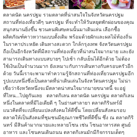
ตลาดนัด นครปฐม รวมตลาดที่น่าสนใจในจังหวัดนครปฐม
สถานที่ท่องเที่ยวดีๆ นครปฐม ที่จะทำให้วันหยุดพักผ่อนของคุณ
สนุกสนานยิ่งขึ้น ชวนคนพิเศษคนนั้นมาเดินเล่น เลือกซื้อ
ผลิตภัณฑ์คาวหวานแบบดั้งเดิม พร้อมด้วยผักและผลไม้ท้องถิ่น
ในราคาประหยัด เดินทางสะดวก ใกล้กรุงเทพ จังหวัดนครปฐม
ถือเป็นอีกจังหวัดที่มีสถานที่ท่องเที่ยวที่น่าสนใจมากมาย และยัง
สามารถเดินทางแบบสบายๆ ไปเช้า กลับเย็นได้อีกด้วย ไม่ต้อง
ใช้เงินเป็นจำนวนมาก ยังเหมาะกับการเดินทางกับครอบครัวอีก
ด้วย วันนี้เราจะพามาทำความรู้จักสถานที่ท่องเที่ยวนครปฐมอีก
รูปแบบหนึ่งซึ่งเป็นตลาดที่น่าเดินเล่นในจังหวัดนครปฐม ไม่น่า
เชื่อว่าจังหวัดหนึ่งจะมีตลาดน่าสนใจมากมายขนาดนี้ จะอยู่
ที่ไหน…ไปดูกันเลย ตลาดกิเลน ตลาดนัด นครปฐม ตลาดกิเลน
หนึ่งในตลาดที่มีไอเดียดี ๆ ในย่านศาลายา ตลาดกิรินทร์มี
แนวคิดที่จะเปลี่ยนแปลงสังคมให้ดีขึ้น โดยเปลี่ยนสังคมรอบ
ตลาดให้เป็นสังคมที่ชุมชนมีคุณภาพชีวิตที่ดีขึ้น ซึ่ง ณ ตลาดกิริ
นทร์ มีสินค้ามากมายและหลายโซน เช่น โซนอาหารสด ศูนย์
อาหาร และโซนคนเดินถนน ตลาดกิเลนมักมีกิจกรรมเด็ดๆ