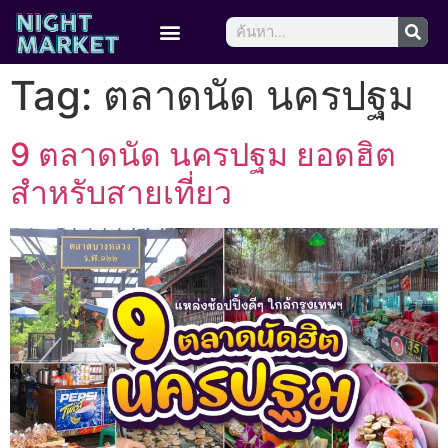
Tag:
ตลาดนัด นครปฐม
9 ตลาดนัด นครปฐม ยอดฮิต
สำหรับสายเที่ยว