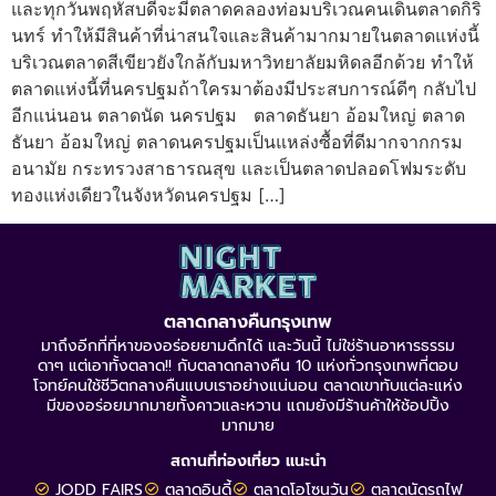
และทุกวันพฤหัสบดีจะมีตลาดคลองท่อมบริเวณคนเดินตลาดกิริ
นทร์ ทำให้มีสินค้าที่น่าสนใจและสินค้ามากมายในตลาดแห่งนี้
บริเวณตลาดสีเขียวยังใกล้กับมหาวิทยาลัยมหิดลอีกด้วย ทำให้
ตลาดแห่งนี้ที่นครปฐมถ้าใครมาต้องมีประสบการณ์ดีๆ กลับไป
อีกแน่นอน ตลาดนัด นครปฐม ตลาดธันยา อ้อมใหญ่ ตลาด
ธันยา อ้อมใหญ่ ตลาดนครปฐมเป็นแหล่งซื้อที่ดีมากจากกรม
อนามัย กระทรวงสาธารณสุข และเป็นตลาดปลอดโฟมระดับ
ทองแห่งเดียวในจังหวัดนครปฐม […]
ตลาดกลางคืนกรุงเทพ
มาถึงอีกที่ที่หาของอร่อยยามดึกได้ และวันนี้ ไม่ใช่ร้านอาหารธรรม
ดาๆ แต่เอาทั้งตลาด!! กับตลาดกลางคืน 10 แห่งทั่วกรุงเทพที่ตอบ
โจทย์คนใช้ชีวิตกลางคืนแบบเราอย่างแน่นอน ตลาดเขาทับแต่ละแห่ง
มีของอร่อยมากมายทั้งคาวและหวาน แถมยังมีร้านค้าให้ช้อปปิ้ง
มากมาย
สถานที่ท่องเที่ยว แนะนำ
JODD FAIRS
ตลาดอินดี้
ตลาดโอโซนวัน
ตลาดนัดรถไฟ