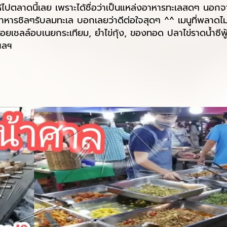
ตลาดนี้เลย เพราะได้ชื่อว่าเป็นแหล่งอาหารทะเลสดๆ นอกจากน
นอาหารชิลๆรับลมทะเล บอกเลยว่าดีต่อใจสุดๆ ^^ เมนูที่พลาดไม่
ยเชลล์อบเนยกระเทียม, ยำไข่กุ้ง, ของทอด ปลาไข่ราดน้ำซีฟ
 ฯลฯ