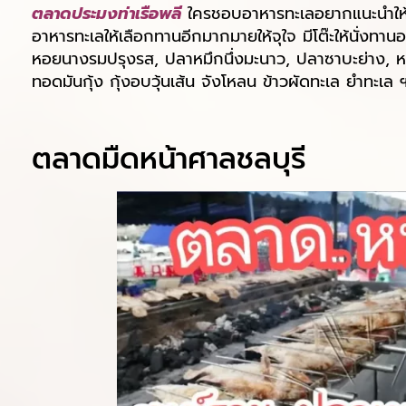
ตลาดประมงท่าเรือพลี
ใครชอบอาหารทะเลอยากแนะนำให้ไป
อาหารทะเลให้เลือกทานอีกมากมายให้จุใจ มีโต๊ะให้นั่งทา
หอยนางรมปรุงรส, ปลาหมึกนึ่งมะนาว, ปลาซาบะย่าง, หอ
ทอดมันกุ้ง กุ้งอบวุ้นเส้น จังโหลน ข้าวผัดทะเล ยำทะเล
ตลาดมืดหน้าศาลชลบุรี